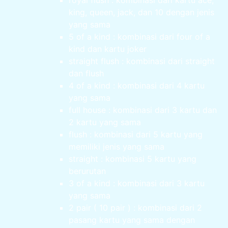
royal flush : kombinasi dari kartu ace,
king, queen, jack, dan 10 dengan jenis
yang sama
5 of a kind : kombinasi dari four of a
kind dan kartu joker
straight flush : kombinasi dari straight
dan flush
4 of a kind : kombinasi dari 4 kartu
yang sama
full house : kombinasi dari 3 kartu dan
2 kartu yang sama
flush : kombinasi dari 5 kartu yang
memiliki jenis yang sama
straight : kombinasi 5 kartu yang
berurutan
3 of a kind : kombinasi dari 3 kartu
yang sama
2 pair ( 10 pair ) : kombinasi dari 2
pasang kartu yang sama dengan