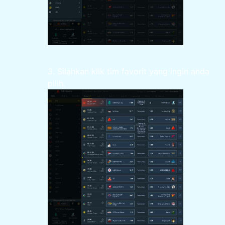
3. Silahkan klik tim favorit yang ingin anda
pilih.