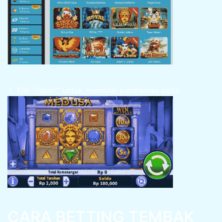
3. Klik ""spin"" untuk memulai permainan slots.
CARA BETTING TEMBAK