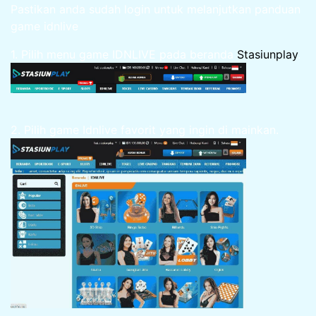
Pastikan anda sudah login untuk melanjutkan panduan
game idnlive
1. Pilih menu game IDNLIVE pada beranda
Stasiunplay
.
2. Pilih game Idnlive favorit yang ingin di mainkan.