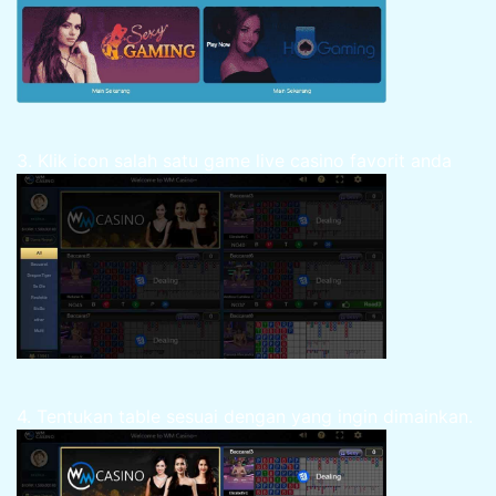
3. Klik icon salah satu game live casino favorit anda
4. Tentukan table sesuai dengan yang ingin dimainkan.