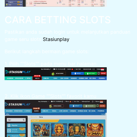
CARA BETTING SLOTS
Pastikan anda sudah login untuk melanjutkan panduan
game seru slots
Stasiunplay
.
Berikut langkah bermain game slots:
1. Pilih ""Slots"" pada menu bar halaman
2. Klik ikon Game ""Slots"" favorit kamu