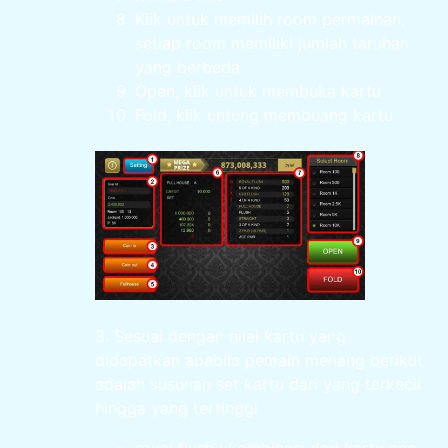
Klik untuk memilih room permainan,
setiap room memiliki jumlah taruhan
yang berbeda
Open, klik untuk membuka kartu
Fold, klik untung membuang kartu
3. Sesuai dengan nilai kartu yang
didapatkan apabila pemain menang berikut
adalah susunan set kartu dari yang terkecil
hingga yang tertinggi