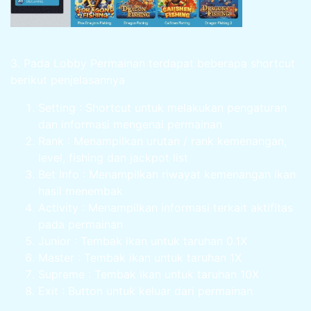
3. Pada Lobby Permainan terdapat beberapa shortcut
berikut penjelasannya
Setting : Shortcut untuk melakukan pengaturan
dan informasi mengenai permainan
Rank : Menampilkan urutan / rank kemenangan,
level, fishing dan jackpot list
Bet Info : Menampilkan riwayat kemenangan ikan
hasil menembak
Activity : Menampilkan informasi terkait aktifitas
pada permainan
Junior : Tembak ikan untuk taruhan 0.1X
Master : Tembak ikan untuk taruhan 1X
Supreme : Tembak ikan untuk taruhan 10X
Exit : Button untuk keluar dari permainan