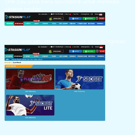
1.klik play pada menu sportsbook untuk membuka
pasaran taruhan
2. Klik salah satu studio sportsbook yang di inginkan.