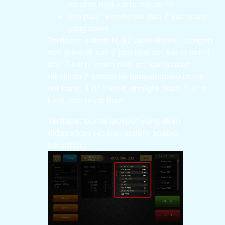
catatan nilai kartu diatas 10
ace pair : kombinasi dari 2 kartu ace
yang sama
Terdapat sistem NJX2 atau disebut dengan
non joker di kali 2 jadi nilai set kartu murni
dari 7 kartu maka nilai set kartu akan
dikalikan 2 sistem ini hanyaberlaku untuk
set kartu 4 of a kind, straight flush, 5 of a
kind, dan royal flush.
Terdapat bonus jackpot yang akan
didapatkan secara random apabila
beruntung