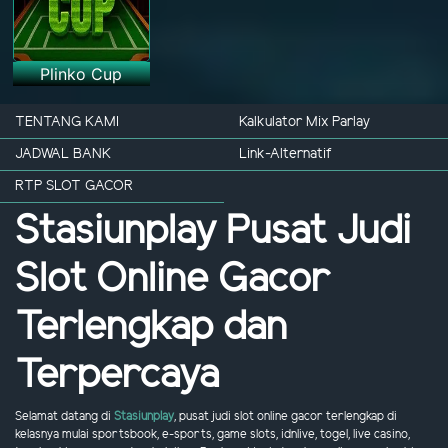
Plinko Cup
TENTANG KAMI
Kalkulator Mix Parlay
JADWAL BANK
Link-Alternatif
RTP SLOT GACOR
Stasiunplay Pusat Judi
Slot Online Gacor
Terlengkap dan
Terpercaya
Selamat datang di
Stasiunplay
, pusat judi slot online gacor terlengkap di
kelasnya mulai sportsbook, e-sports, game slots, idnlive, togel, live casino,