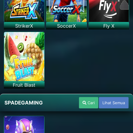
StrikerX
SoccerX
Fly X
Fruit Blast
SPADEGAMING
Cari
Lihat Semua