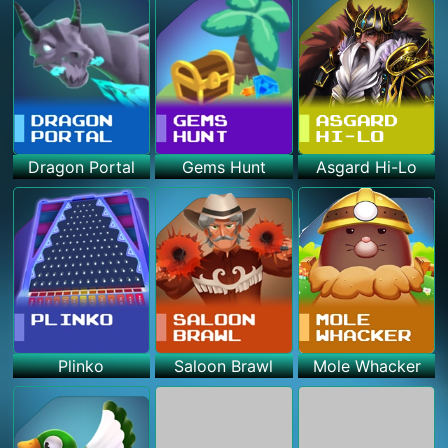
Dragon Portal
Gems Hunt
Asgard Hi-Lo
Plinko
Saloon Brawl
Mole Whacker