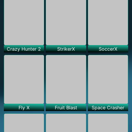
Crazy Hunter 2
StrikerX
SoccerX
Fly X
Fruit Blast
Space Crasher