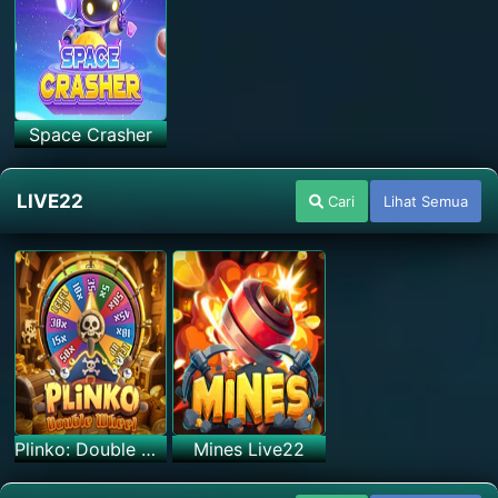
Space Crasher
LIVE22
Cari
Lihat Semua
Plinko: Double Wheel Live22
Mines Live22